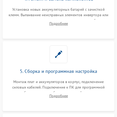
Установка новых аккумуляторных батарей с зачисткой
клемм. Выпаивание неисправных элементов инвертора или
цепи зарядки и монтаж новых радиодеталей.
Подробнее
Восстановление поврежденных токоведущих дорожек и
замена реле.
5. Сборка и программная настройка
Монтаж плат и аккумуляторов в корпус, подключение
силовых кабелей. Подключение к ПК для программной
калибровки констант батареи, настройки порогов
Подробнее
срабатывания AVR и сброса счетчиков старения АКБ.