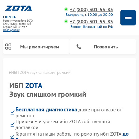
+7 (800) 301-55-83
Ежедневно, с 10:00 до 20:00
FIX-ZOTA
+7 (800) 301-55-83
Ремонт устройств ZOTA
Специализированный
Звонок бесплатный по РФ
cервисный центр г.
Новокузнецк
Мы ремонтируем
Позвонить
нецке
ИБП ZOTA звук слишком громкий
ИБП
ZOTA
Звук слишком громкий
Бесплатная диагностика
даже при отказе от
ремонта
Привезем и увезем ибп ZOTA собственной
доставкой
до
Гарантия на наши работы по ремонту ибп ZOTA