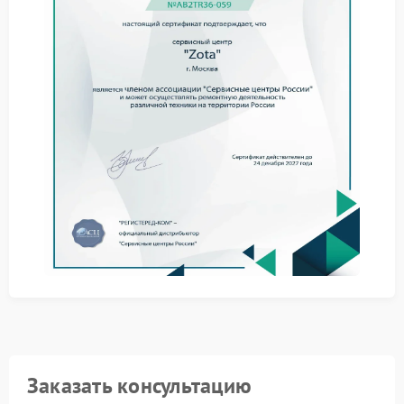
Прежде чем планировать ремонт Zota, попробуйте
выполнить простые действия — они помогут понять
масштаб проблемы:
убедитесь, что устройство установлено на ровной
поверхности и не соприкасается с другими
предметами;
проверить вентиляционные отверстия — они не
должны быть забиты пылью;
отключите ИБП от нагрузки и оцените, меняется ли
уровень шума;
перезагрузите устройство: отключите от сети,
подождите 1–2 минуты, включите снова.
Ремонт в сервисном центре Zota
Если самостоятельные меры не помогли, обратитесь
в сервис Zota. Специалисты сервисного центра Zota
проведут диагностику и устранят причину громкого
звука — будь то износ вентилятора, проблемы с
трансформатором или сбои в электронике.
Доверьте ремонт профессионалам — так вы
продлите срок службы вашего ИБП.
Заказать консультацию
Не игнорируйте посторонние шумы: своевременное