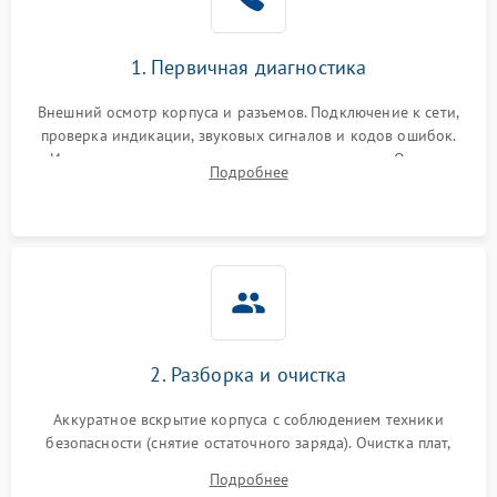
1. Первичная диагностика
Внешний осмотр корпуса и разъемов. Подключение к сети,
проверка индикации, звуковых сигналов и кодов ошибок.
Измерение входного и выходного напряжения. Оценка
Подробнее
реакции ИБП на отключение основного питания без
нагрузки.
2. Разборка и очистка
Аккуратное вскрытие корпуса с соблюдением техники
безопасности (снятие остаточного заряда). Очистка плат,
радиаторов и кулеров от пыли с помощью сжатого воздуха
Подробнее
и кистей для предотвращения перегрева и замыканий.