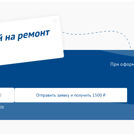
й на ремонт
При оформл
Отправить заявку и получить 1500 ₽
сти