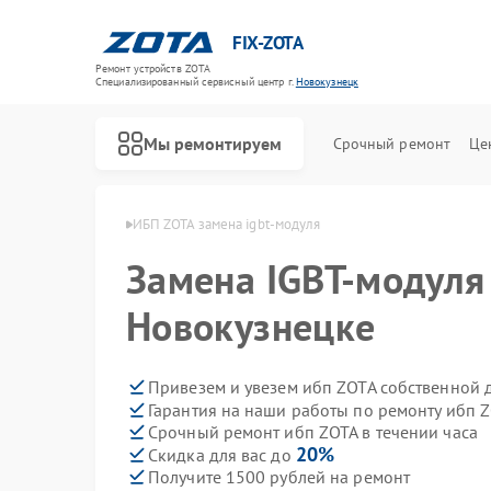
FIX-ZOTA
Ремонт устройств ZOTA
Специализированный cервисный центр г.
Новокузнецк
Мы ремонтируем
Срочный ремонт
Це
OTA в Новокузнецке
ИБП ZOTA замена igbt-модуля
Замена IGBT-модуля 
Новокузнецке
Привезем и увезем ибп ZOTA собственной 
Гарантия на наши работы по ремонту ибп 
Срочный ремонт ибп ZOTA в течении часа
20%
Скидка для вас до
Получите 1500 рублей на ремонт