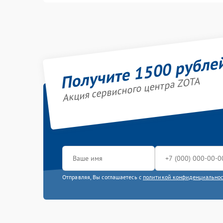
Получите 1500 рубле
Акция сервисного центра ZOTA
Отправляя, Вы соглашаетесь с
политикой конфиденциально