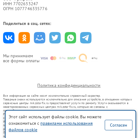
ИНН 7702633247
ОГРН 1077746335776
Поделиться в соц. сетях:
Мы принимаем
все формы оплаты
Политика конфиденциальности
Вся информация на сайте носит исключительно справочный характер.
Товарные знаки используются исключительно для описания устройств, в отношении которых
сервисные центры nvk.zota-fix.ru предоставляют услуги по ремонту. Услуги оказываются в
неавторизованных сервисных центрах nvk.zota-fix.ru, которые не связаны с
правообладателями товарных знаков или их официальными представителями.
Ремонт осуществляется для устройств, уже введенных в гражданский оборот в соответствии
Этот сайт использует файлы cookie. Вы можете
со статьей 1487 ГК РФ.
Использование товарных знаков не преследует цели индивидуализации услуг или введения
ознакомиться с
правилами использования
Согласен
потребителей в заблуждение, а служит для информирования о предоставляемых услугах по
ремонту техники указанных брендов.
файлов cookie
Представленная на сайте информация не является публичной офертой, определяемой
положениями Статьи 437(2) Гражданского кодекса РФ