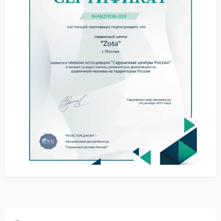
Иногда устройство не реагирует на включение или
работает нестабильно даже при нормальной
нагрузке.
Почему возникает повреждение
Причины могут быть разными. Наиболее
распространенные:
износ изоляции проводов;
перегибы или механические воздействия;
перепады напряжения;
некачественная сборка.
Даже незначительное повреждение может привести
к серьезным последствиям.
Практические рекомендации
При первых признаках стоит ограничить
использование устройства. Не стоит разбирать
корпус без опыта. Лучше исключить нагрузку и
подготовить устройство к диагностике. Такие меры