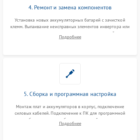
4. Ремонт и замена компонентов
Установка новых аккумуляторных батарей с зачисткой
клемм. Выпаивание неисправных элементов инвертора или
цепи зарядки и монтаж новых радиодеталей.
Подробнее
Восстановление поврежденных токоведущих дорожек и
замена реле.
5. Сборка и программная настройка
Монтаж плат и аккумуляторов в корпус, подключение
силовых кабелей. Подключение к ПК для программной
калибровки констант батареи, настройки порогов
Подробнее
срабатывания AVR и сброса счетчиков старения АКБ.