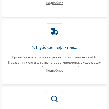
радиаторов и кулеров от пыли с помощью сжатого воздуха
Подробнее
и кистей для предотвращения перегрева и замыканий.
3. Глубокая дефектовка
Проверка емкости и внутреннего сопротивления АКБ.
Прозвонка силовых транзисторов инвертора, диодов, реле
переключения и трансформатора. Визуальный поиск вздутых
Подробнее
конденсаторов и прогаров на печатной плате.