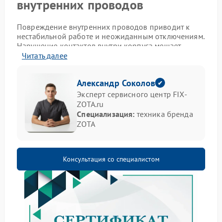
внутренних проводов
Повреждение внутренних проводов приводит к
нестабильной работе и неожиданным отключениям.
Нарушение контактов внутри корпуса мешает
нормальной передаче энергии и делает
Читать далее
бесперебойник ненадежным в ответственный
момент. Такая ситуация требует внимания, так как
Александр Соколов
игнорирование проблемы усиливает износ других
элементов.
Эксперт сервисного центр FIX-
ZOTA.ru
Основные признаки
Специализация:
техника бренда
ZOTA
неисправности
Распознать проблему можно по ряду характерных
проявлений:
Консультация со специалистом
периодические отключения без видимой
причины;
нагрев корпуса;
посторонние звуки внутри;
запах изоляции.