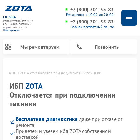
+7 (800) 301-55-83
Ежедневно, с 10:00 до 20:00
FIX-ZOTA
+7 (800) 301-55-83
Ремонт устройств ZOTA
Специализированный
Звонок бесплатный по РФ
cервисный центр г.
Новокузнецк
Мы ремонтируем
Позвонить
нецке
ИБП ZOTA отключается при подключении техники
ИБП
ZOTA
Отключается при подключении
техники
Бесплатная диагностика
даже при отказе от
ремонта
Привезем и увезем ибп ZOTA собственной
доставкой