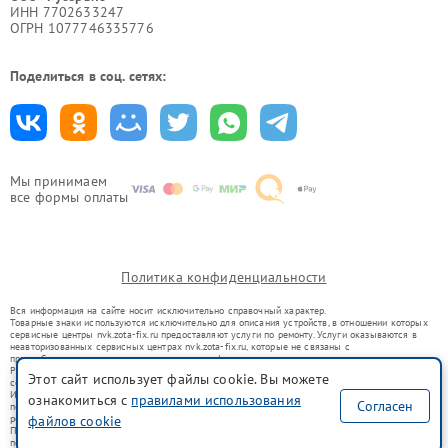
ИНН 7702633247
ОГРН 1077746335776
Поделиться в соц. сетях:
Мы принимаем
все формы оплаты
Политика конфиденциальности
Вся информация на сайте носит исключительно справочный характер.
Товарные знаки используются исключительно для описания устройств, в отношении которых
сервисные центры nvk.zota-fix.ru предоставляют услуги по ремонту. Услуги оказываются в
неавторизованных сервисных центрах nvk.zota-fix.ru, которые не связаны с
правообладателями товарных знаков или их официальными представителями.
Ремонт осуществляется для устройств, уже введенных в гражданский оборот в соответствии
Этот сайт использует файлы cookie. Вы можете
со статьей 1487 ГК РФ.
Использование товарных знаков не преследует цели индивидуализации услуг или введения
ознакомиться с
правилами использования
Согласен
потребителей в заблуждение, а служит для информирования о предоставляемых услугах по
ремонту техники указанных брендов.
файлов cookie
Представленная на сайте информация не является публичной офертой, определяемой
положениями Статьи 437(2) Гражданского кодекса РФ