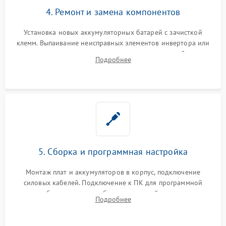
4. Ремонт и замена компонентов
Установка новых аккумуляторных батарей с зачисткой
клемм. Выпаивание неисправных элементов инвертора или
цепи зарядки и монтаж новых радиодеталей.
Подробнее
Восстановление поврежденных токоведущих дорожек и
замена реле.
5. Сборка и программная настройка
Монтаж плат и аккумуляторов в корпус, подключение
силовых кабелей. Подключение к ПК для программной
калибровки констант батареи, настройки порогов
Подробнее
срабатывания AVR и сброса счетчиков старения АКБ.