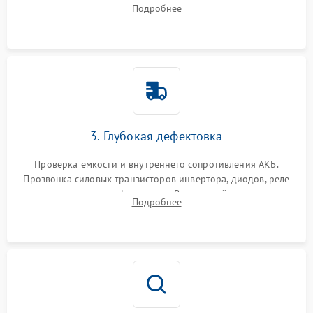
радиаторов и кулеров от пыли с помощью сжатого воздуха
Подробнее
и кистей для предотвращения перегрева и замыканий.
3. Глубокая дефектовка
Проверка емкости и внутреннего сопротивления АКБ.
Прозвонка силовых транзисторов инвертора, диодов, реле
переключения и трансформатора. Визуальный поиск вздутых
Подробнее
конденсаторов и прогаров на печатной плате.