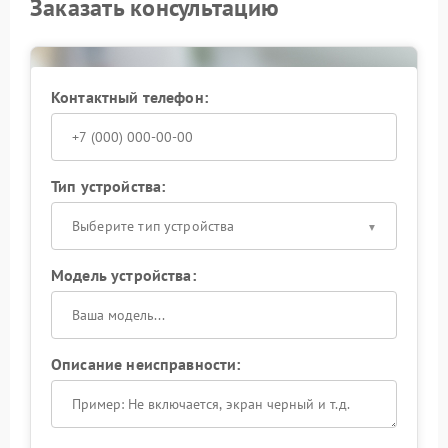
Заказать консультацию
выявляем скрытые дефекты электронных
компонентов.
Доверьте диагностику и ремонт ИБП Zota
профессионалам. Обратитесь в сервис прямо
сейчас, чтобы вернуть устройству надежность и
Контактный телефон:
стабильность!
Тип устройства:
Выберите тип устройства
Модель устройства:
Описание неисправности: