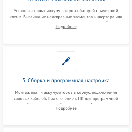
Установка новых аккумуляторных батарей с зачисткой
клемм. Выпаивание неисправных элементов инвертора или
цепи зарядки и монтаж новых радиодеталей.
Подробнее
Восстановление поврежденных токоведущих дорожек и
замена реле.
5. Сборка и программная настройка
Монтаж плат и аккумуляторов в корпус, подключение
силовых кабелей. Подключение к ПК для программной
калибровки констант батареи, настройки порогов
Подробнее
срабатывания AVR и сброса счетчиков старения АКБ.