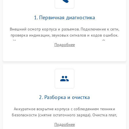
1. Первичная диагностика
Внешний осмотр корпуса и разъемов. Подключение к сети,
проверка индикации, звуковых сигналов и кодов ошибок.
Измерение входного и выходного напряжения. Оценка
Подробнее
реакции ИБП на отключение основного питания без
нагрузки.
2. Разборка и очистка
Аккуратное вскрытие корпуса с соблюдением техники
безопасности (снятие остаточного заряда). Очистка плат,
радиаторов и кулеров от пыли с помощью сжатого воздуха
Подробнее
и кистей для предотвращения перегрева и замыканий.