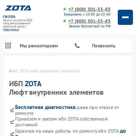
+7 (800) 301-55-83
Ежедневно, с 10:00 до 20:00
FIX-ZOTA
+7 (800) 301-55-83
Ремонт устройств ZOTA
Специализированный
Звонок бесплатный по РФ
cервисный центр г.
Новокузнецк
Мы ремонтируем
Позвонить
нецке
ИБП ZOTA люфт внутренних элементов
ИБП
ZOTA
Люфт внутренних элементов
Бесплатная диагностика
даже при отказе от
ремонта
Привезем и увезем ибп ZOTA собственной
доставкой
до
Гарантия на наши работы по ремонту ибп ZOTA