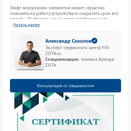
Люфт внутренних элементов может серьезно
повлиять на работу устройства и сократить срок его
службы. Разберем, как выявить проблему и что
предпринять.
Читать далее
Симптомы неисправности
Александр Соколов
Эксперт сервисного центр FIX-
Обратите внимание на следующие признаки — они
ZOTA.ru
могут указывать на появление люфта:
Специализация:
техника бренда
посторонние звуки при работе (стук, дребезг);
ZOTA
вибрация корпуса во время эксплуатации;
нестабильность выходного напряжения;
заметные механические колебания отдельных
Консультация со специалистом
узлов при осмотре.
Что делать при обнаружении
проблемы
При первых признаках люфта не стоит откладывать
решение вопроса. Бесперебойник с такой