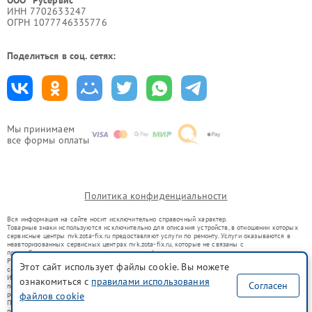
ООО "Русервис"
ИНН 7702633247
ОГРН 1077746335776
Поделиться в соц. сетях:
Мы принимаем
все формы оплаты
Политика конфиденциальности
Вся информация на сайте носит исключительно справочный характер.
Товарные знаки используются исключительно для описания устройств, в отношении которых
сервисные центры nvk.zota-fix.ru предоставляют услуги по ремонту. Услуги оказываются в
неавторизованных сервисных центрах nvk.zota-fix.ru, которые не связаны с
правообладателями товарных знаков или их официальными представителями.
Ремонт осуществляется для устройств, уже введенных в гражданский оборот в соответствии
Этот сайт использует файлы cookie. Вы можете
со статьей 1487 ГК РФ.
Использование товарных знаков не преследует цели индивидуализации услуг или введения
ознакомиться с
правилами использования
Согласен
потребителей в заблуждение, а служит для информирования о предоставляемых услугах по
ремонту техники указанных брендов.
файлов cookie
Представленная на сайте информация не является публичной офертой, определяемой
положениями Статьи 437(2) Гражданского кодекса РФ